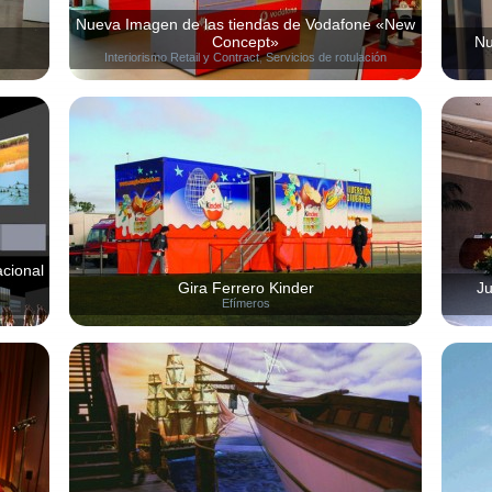
Nueva Imagen de las tiendas de Vodafone «New
Concept»
Nu
Interiorismo Retail y Contract
,
Servicios de rotulación
acional
Gira Ferrero Kinder
Ju
Efímeros