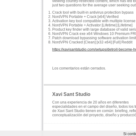
viewing country-restricted content, which has led 
just two questions for the average user seeking out
Crack tool with built-in antivirus protection bypass
NordVPN Portable + Crack [x64] Verified
Activation key tool compatible with multiple license
NordVPN Portable + Activator [Lifetime] [Lifetime]
Product key finder with large database of valid seri
NordVPN Crack exe x64 Windows 10 Premium F
Patch download bypassing software activation limi
NordVPN Cracked [Clean] [x32-x64] [Full] Reddit
https://xavisantstudio.com/setups/detroit-become-
Los comentarios están cerrados.
Xavi Sant Studio
Con una experiencia de 20 años en diferentes
especialidades en el campo del diseño, todos los 
de Xavi Sant Studio tienen en común: briefing, refl
conceptualización del proyecto, diseño y producci
Si cont