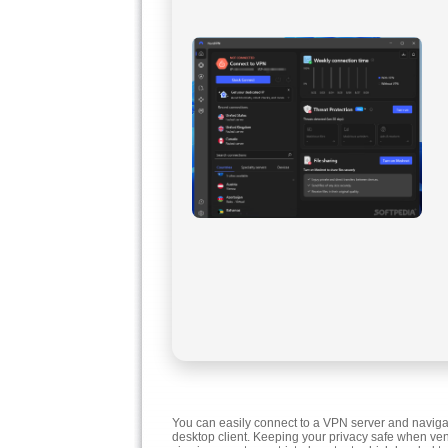
You can easily connect to a VPN server and navigat
desktop client. Keeping your privacy safe when ven