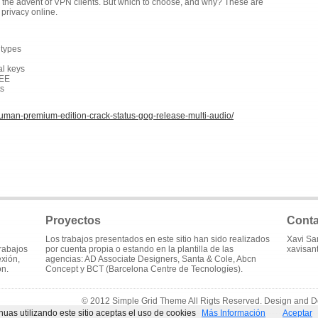
to the advent of VPN clients. But which to choose, and why? These are
 privacy online.
 types
al keys
REE
ts
human-premium-edition-crack-status-gog-release-multi-audio/
Proyectos
Conta
Los trabajos presentados en este sitio han sido realizados
Xavi Sa
trabajos
por cuenta propia o estando en la plantilla de las
xavisan
exión,
agencias: AD Associate Designers, Santa & Cole, Abcn
ón.
Concept y BCT (Barcelona Centre de Tecnologíes).
© 2012 Simple Grid Theme All Rigts Reserved. Design and 
inuas utilizando este sitio aceptas el uso de cookies
Más Información
Aceptar