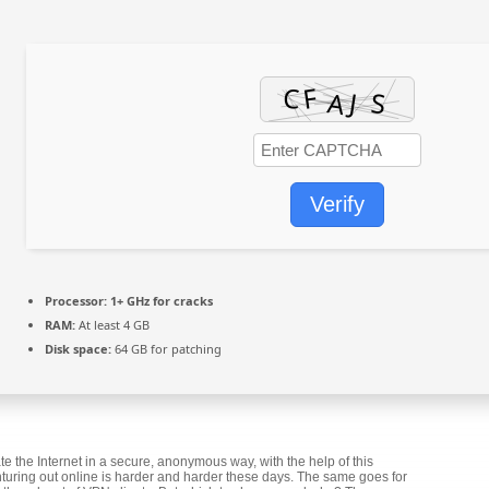
Verify
Processor:
1+ GHz for cracks
RAM:
At least 4 GB
Disk space:
64 GB for patching
e the Internet in a secure, anonymous way, with the help of this
turing out online is harder and harder these days. The same goes for